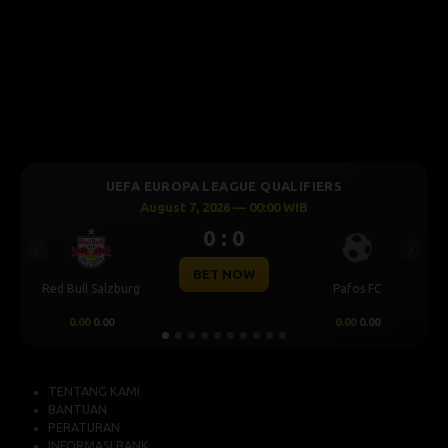
ROPA LEAGUE QUALIFIERS
UEFA EUROPA 
ust 7, 2026 — 00:00 WIB
August 7, 
0 : 0
Previous
Next
BET NOW
B
Pafos FC
Benfica
0.00
0.00
2.5
0.82
TENTANG KAMI
BANTUAN
PERATURAN
INFORMASI BANK