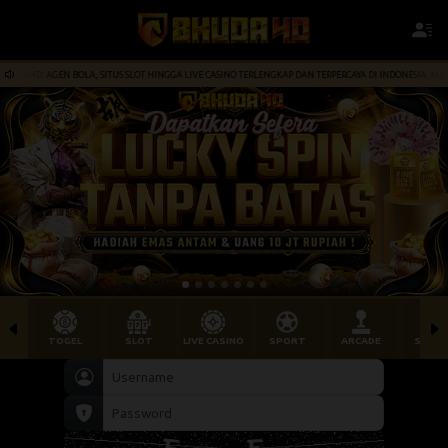
A4D. AGEN BOLA, SITUS SLOT HINGGA LIVE CASINO TERLENGKAP DAN TERPERCAYA DI INDONESIA. MAINKAN 
TOGEL
SLOT
LIVE CASINO
SPORT
ARCADE
SABU